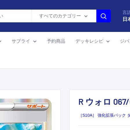
言
すべてのカテゴリー
日
サプライ
予約商品
デッキレシピ
ジパ
R ウォロ 067/
［S10A］ 強化拡張パック