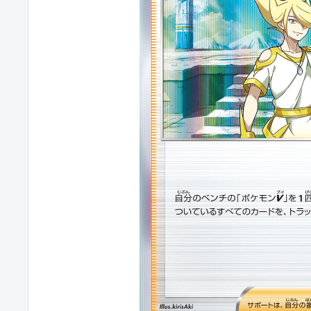
カ
ジ
パ
ン
TRACAZIPANGU