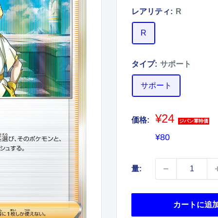
レアリティ:
R
R
タイプ:
サポート
サポート
¥24
価格:
ジパン軍特価
販
¥80
売
価
量:
格
カートに追