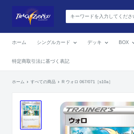
コ
ポ
ン
ケ
テ
モ
ン
ン
ツ
ホーム
シングルカード
デッキ
BOX
カ
に
ー
ス
特定商取引法に基づく表記
ド
キ
ゲ
ッ
ー
ホーム
すべての商品
R ウォロ 067/071［s10a］
プ
ム
す
通
る
販
の
ト
レ