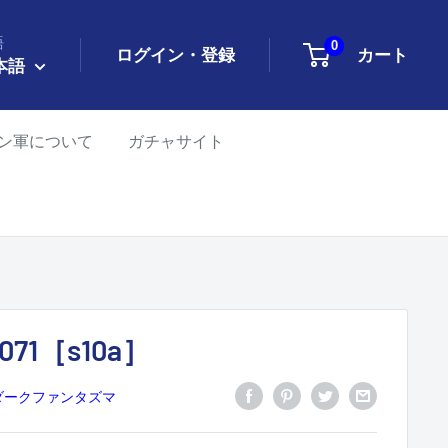
語
0
ログイン・登録
カート
本語
ン軍について
ガチャサイト
071［s10a］
 ダークファンタズマ