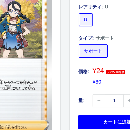
レアリティ:
U
U
タイプ:
サポート
サポート
¥24
価格:
ジパン軍特価
販
¥80
売
価
量:
格
カートに追