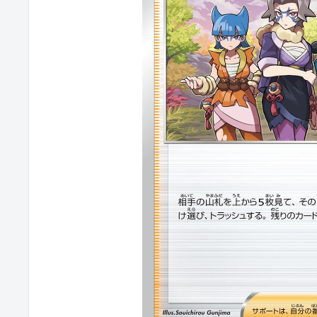
カ
ジ
パ
ン
TRACAZIPANGU