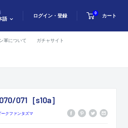
語
0
ログイン・登録
カート
本語
ン軍について
ガチャサイト
70/071［s10a］
 ダークファンタズマ