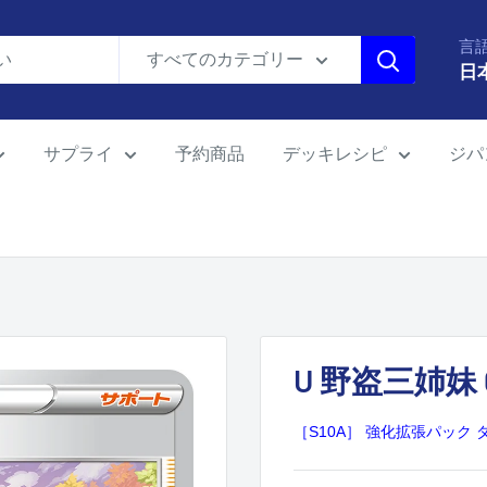
言
すべてのカテゴリー
日
サプライ
予約商品
デッキレシピ
ジパ
U 野盗三姉妹 0
［S10A］ 強化拡張パック