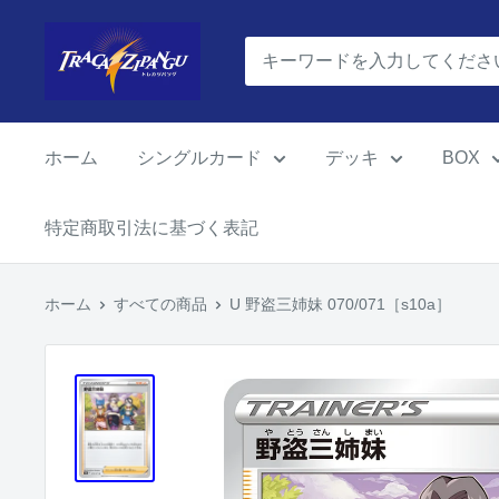
コ
ポ
ン
ケ
テ
モ
ン
ン
ツ
ホーム
シングルカード
デッキ
BOX
カ
に
ー
ス
特定商取引法に基づく表記
ド
キ
ゲ
ッ
ー
ホーム
すべての商品
U 野盗三姉妹 070/071［s10a］
プ
ム
す
通
る
販
の
ト
レ