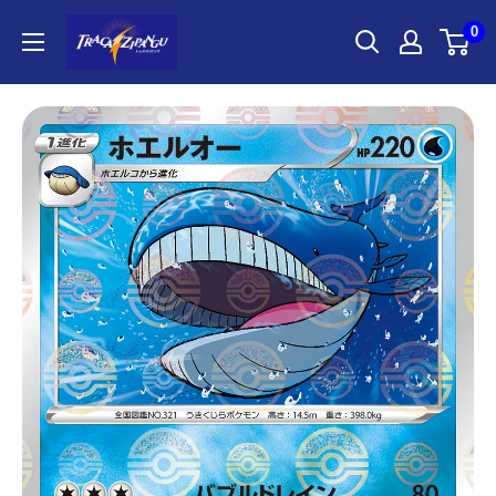
コ
ポ
0
ン
ケ
テ
モ
ン
ン
ツ
カ
に
ー
ス
ド
キ
ゲ
ッ
ー
プ
ム
す
通
る
販
の
ト
レ
カ