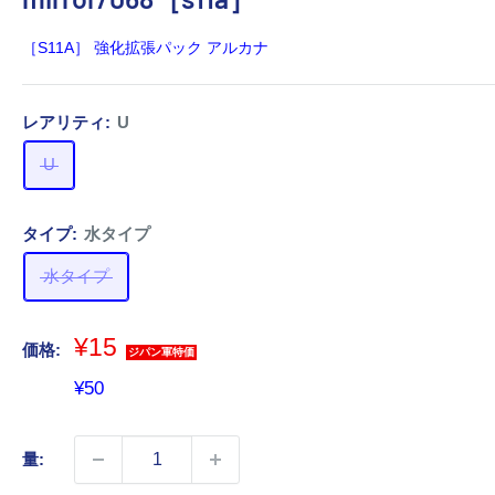
［S11A］ 強化拡張パック アルカナ
レアリティ:
U
U
タイプ:
水タイプ
水タイプ
¥15
価格:
ジパン軍特価
販
¥50
売
価
量:
格