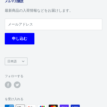
メルマガ購読
よくある質問
シングルカード
プライバシーポリシー
デッキ
最新商品の入荷情報などをお届けします。
特定商取引法に基づく表記
BOX
メールアドレス
利用規約
サプライ
返金ポリシー
予約商品
申し込む
デッキレシピ
ジパン軍について
ガチャサイト
言
日本語
特定商取引法に基づく表記
語
フォローする
を受け入れる