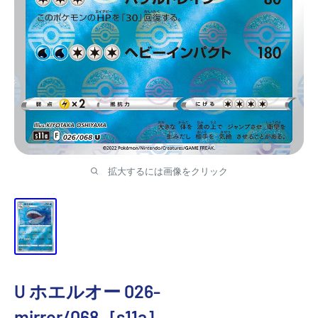
ジ
パ
ン
TRACAZIPANGU
拡大するには画像をクリック
U ホエルオー 026-
mirror/068［s11a］