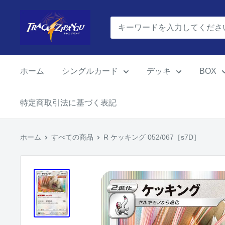
コ
ポ
ン
ケ
テ
モ
ン
ン
ツ
ホーム
シングルカード
デッキ
BOX
カ
に
ー
ス
特定商取引法に基づく表記
ド
キ
ゲ
ッ
ー
ホーム
すべての商品
R ケッキング 052/067［s7D］
プ
ム
す
通
る
販
の
ト
レ