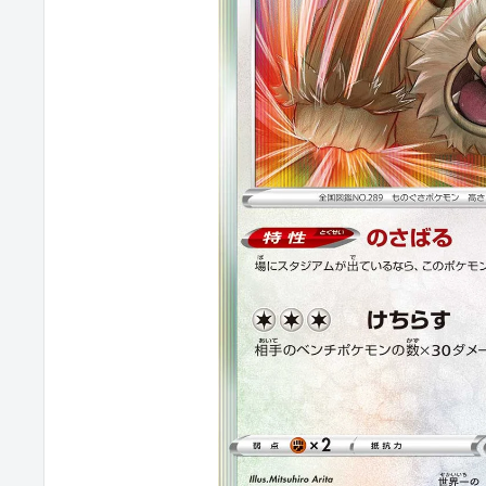
カ
ジ
パ
ン
TRACAZIPANGU