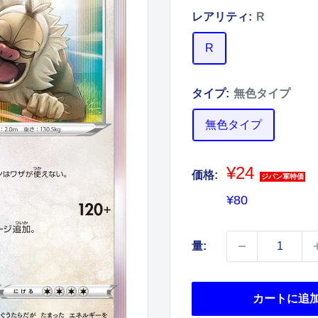
レアリティ:
R
R
タイプ:
無色タイプ
無色タイプ
¥24
価格:
ジパン軍特価
販
¥80
売
価
量:
格
カートに追