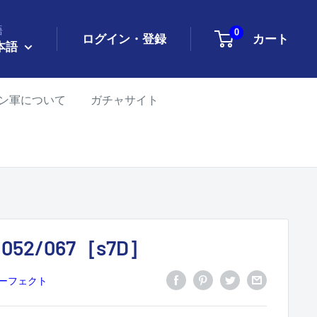
語
0
ログイン・登録
カート
本語
ン軍について
ガチャサイト
52/067［s7D］
パーフェクト