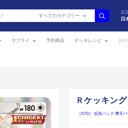
言
すべてのカテゴリー
日
サプライ
予約商品
デッキレシピ
ジパ
R ケッキング 0
［S7D］ 拡張パック 摩天