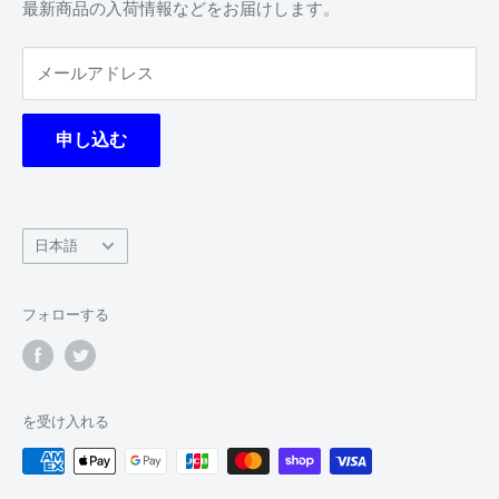
プライバシーポリシー
デッキ
最新商品の入荷情報などをお届けします。
特定商取引法に基づく表記
BOX
メールアドレス
利用規約
サプライ
返金ポリシー
予約商品
申し込む
デッキレシピ
ジパン軍について
ガチャサイト
言
日本語
特定商取引法に基づく表記
語
フォローする
を受け入れる