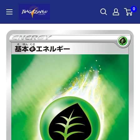
コ
ポ
0
ン
ケ
テ
モ
ン
ン
ツ
カ
に
ー
ス
ド
キ
ゲ
ッ
ー
プ
ム
す
通
る
販
の
ト
レ
カ