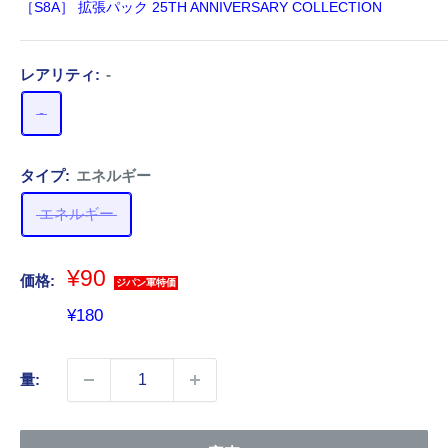
［S8A］ 拡張パック 25TH ANNIVERSARY COLLECTION
レアリティ:
-
-
タイプ:
エネルギー
エネルギー
¥90
価格:
ジパン軍特価
販
¥180
売
価
量:
格