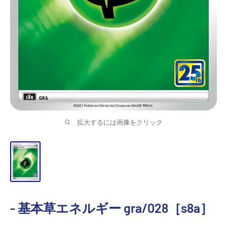
ジ
パ
ン
TRACAZIPANGU
拡大するには画像をクリック
- 基本草エネルギー gra/028［s8a］