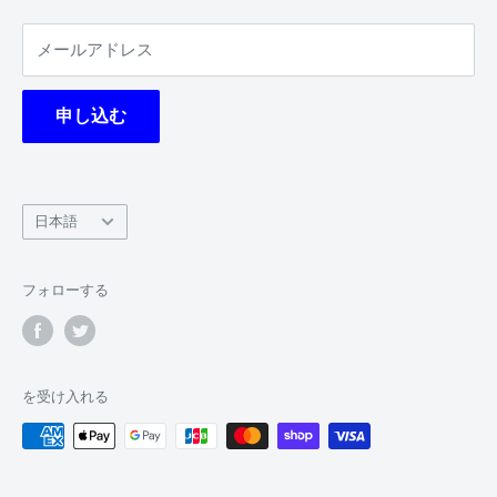
特定商取引法に基づく表記
BOX
メールアドレス
利用規約
サプライ
返金ポリシー
予約商品
申し込む
デッキレシピ
ジパン軍について
ガチャサイト
言
日本語
特定商取引法に基づく表記
語
フォローする
を受け入れる