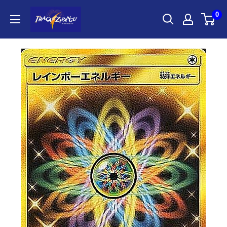
コ
ポ
0
ン
ケ
テ
モ
ン
ン
ツ
カ
に
ー
ス
ド
キ
ゲ
ッ
ー
プ
ム
す
通
る
販
の
ト
レ
カ