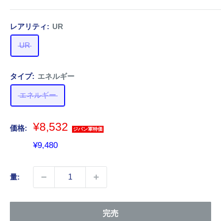
レアリティ:
UR
UR
タイプ:
エネルギー
エネルギー
¥8,532
価格:
ジパン軍特価
販
¥9,480
売
価
量:
格
完売